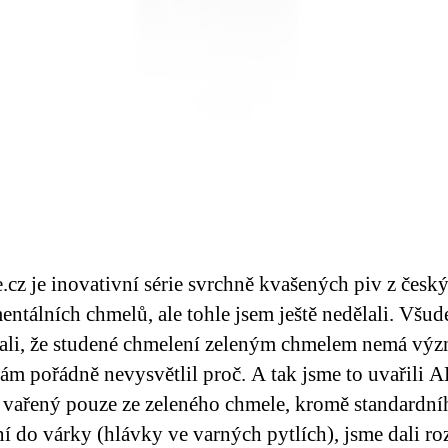
.cz je inovativní série svrchně kvašených piv z česk
entálních chmelů, ale tohle jsem ještě nedělali. Všud
tali, že studené chmelení zeleným chmelem nemá výz
ám pořádně nevysvětlil proč. A tak jsme to uvařili 
e vařený pouze ze zeleného chmele, kromě standardní
í do várky (hlávky ve varných pytlích), jsme dali r