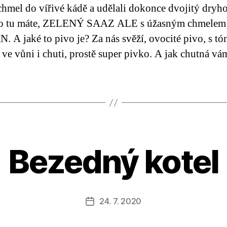
chmel do vířivé kádě a udělali dokonce dvojitý dryh
ho tu máte, ZELENÝ SAAZ ALE s úžasným chmelem
 A jaké to pivo je? Za nás svěží, ovocité pivo, s tó
 ve vůni i chuti, prostě super pivko. A jak chutná vá
Bezedný kotel
24. 7. 2020