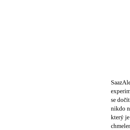
SaazAle
experim
se dočí
nikdo n
který j
chmelen