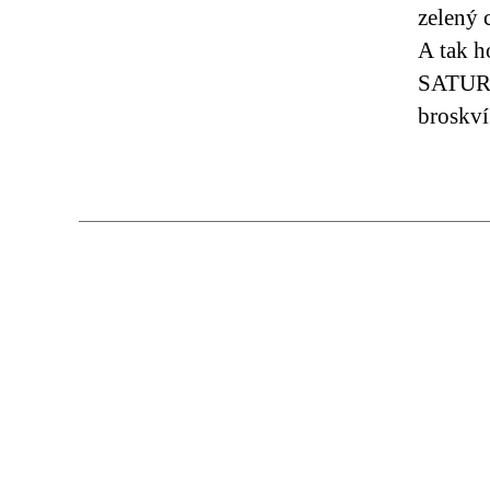
zelený 
A tak 
SATURN.
broskví